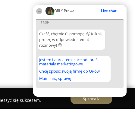
ORŁY Prawa
Live chat
14:39
Cześć, chętnie Ci pomogę! 🙂 Kliknij
proszę w odpowiedni temat
rozmowy! 🙂
Jestem Laureatem, chcę odebrać
materiały marketingowe
Chcę zgłosić swoją firmę do Orłów
Mam inną sprawę
Sprawdź
ieszyć się sukcesem.
eł Kujawa