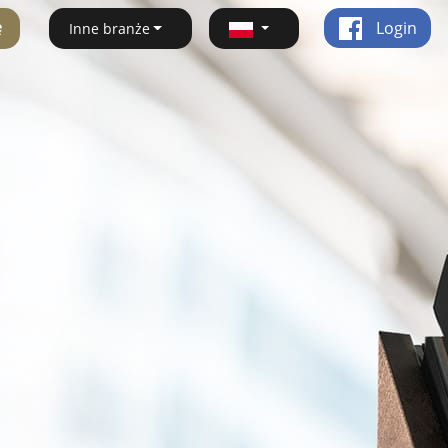
ę
Login
Inne branże