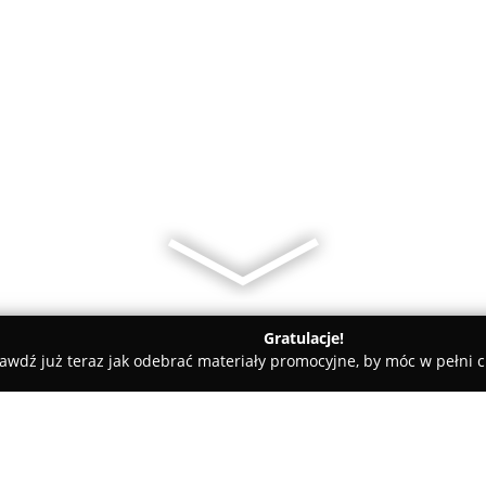
Gratulacje!
awdź już teraz jak odebrać materiały promocyjne, by móc w pełni c
rialne - Olsztyn
Olsztyńskie Centrum Mediacji/ Mediator Paw