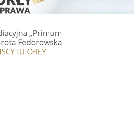
diacyjna „Primum
orota Fedorowska
ISCYTU ORŁY