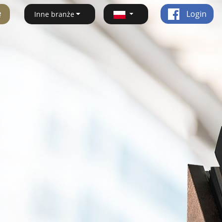
ę
Login
Inne branże