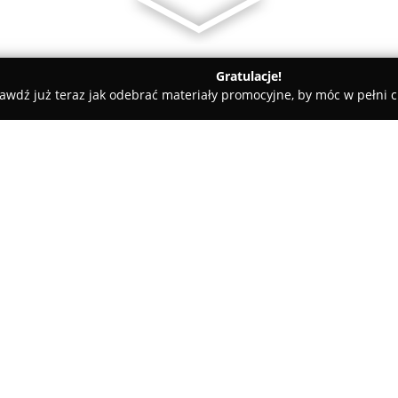
Gratulacje!
awdź już teraz jak odebrać materiały promocyjne, by móc w pełni c
arialne - Wrocław
Kancelaria Mediacyjna „Primum Consensus”
nsensus” Dorota
O firmie:
Kancelaria Mediacyjna „Prim
koncentruje się na profesjona
Firma została założona przez D
stałego mediatora, wpisanego 
od 2007 roku. Doświadczenie 
mediacji w sprawach rodzinnyc
karnych – także tych dotyczącyc