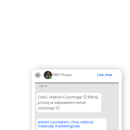
ORŁY Prawa
Live chat
14:14
Cześć, chętnie Ci pomogę! 🙂 Kliknij
proszę w odpowiedni temat
rozmowy! 🙂
Jestem Laureatem, chcę odebrać
materiały marketingowe