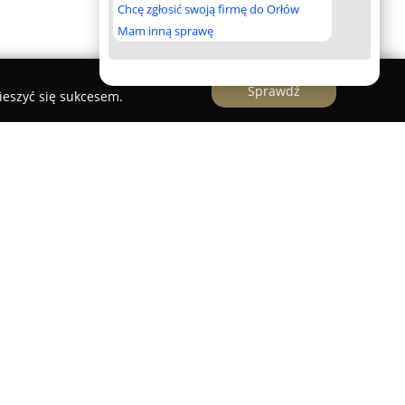
Chcę zgłosić swoją firmę do Orłów
Mam inną sprawę
Sprawdź
ieszyć się sukcesem.
 Dorota Fedorowska
um Consensus”
zlokalizowana we Wrocławiu
lnym rozwiązywaniu sporów poprzez mediację.
orotę Fedorowską, magister psychologii oraz
na listę Prezesa Sądu Okręgowego we Wrocławiu
Doroty Fedorowskiej obejmuje prowadzenie
h, cywilnych, gospodarczych, społecznych oraz
h nieletnich, co pozwala kancelarii świadczyć