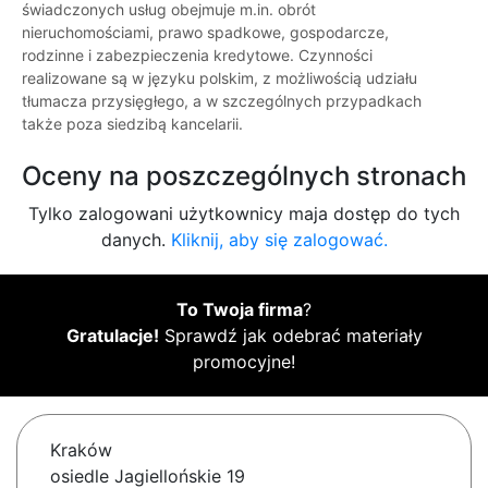
świadczonych usług obejmuje m.in. obrót
nieruchomościami, prawo spadkowe, gospodarcze,
rodzinne i zabezpieczenia kredytowe. Czynności
realizowane są w języku polskim, z możliwością udziału
tłumacza przysięgłego, a w szczególnych przypadkach
także poza siedzibą kancelarii.
Oceny na poszczególnych stronach
Tylko zalogowani użytkownicy maja dostęp do tych
danych.
Kliknij, aby się zalogować.
To Twoja firma
?
Gratulacje!
Sprawdź jak odebrać materiały
promocyjne!
Kraków
osiedle Jagiellońskie 19