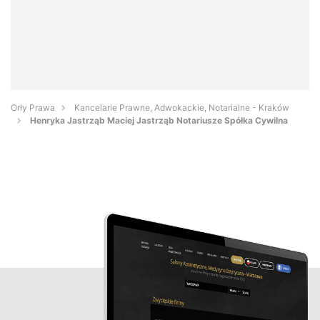
Orły Prawa
Kancelarie Prawne, Adwokackie, Notarialne - Kraków
Henryka Jastrząb Maciej Jastrząb Notariusze Spółka Cywilna