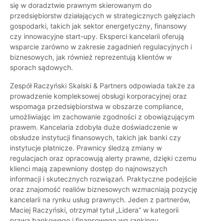
się w doradztwie prawnym skierowanym do
przedsiębiorstw działających w strategicznych gałęziach
gospodarki, takich jak sektor energetyczny, finansowy
czy innowacyjne start-upy. Eksperci kancelarii oferują
wsparcie zarówno w zakresie zagadnień regulacyjnych i
biznesowych, jak również reprezentują klientów w
sporach sądowych.
Zespół Raczyński Skalski & Partners odpowiada także za
prowadzenie kompleksowej obsługi korporacyjnej oraz
wspomaga przedsiębiorstwa w obszarze compliance,
umożliwiając im zachowanie zgodności z obowiązującym
prawem. Kancelaria zdobyła duże doświadczenie w
obsłudze instytucji finansowych, takich jak banki czy
instytucje płatnicze. Prawnicy śledzą zmiany w
regulacjach oraz opracowują alerty prawne, dzięki czemu
klienci mają zapewniony dostęp do najnowszych
informacji i skutecznych rozwiązań. Praktyczne podejście
oraz znajomość realiów biznesowych wzmacniają pozycję
kancelarii na rynku usług prawnych. Jeden z partnerów,
Maciej Raczyński, otrzymał tytuł „Lidera” w kategorii
prawa bankowego i finansowego wg rankingu