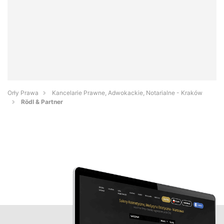
Orły Prawa
Kancelarie Prawne, Adwokackie, Notarialne - Kraków
Rödl & Partner