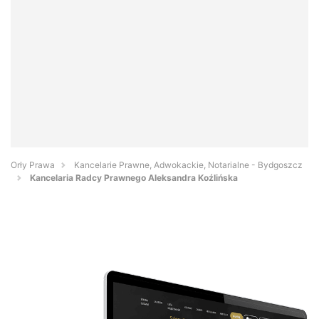
Orły Prawa
Kancelarie Prawne, Adwokackie, Notarialne - Bydgoszcz
Kancelaria Radcy Prawnego Aleksandra Koźlińska