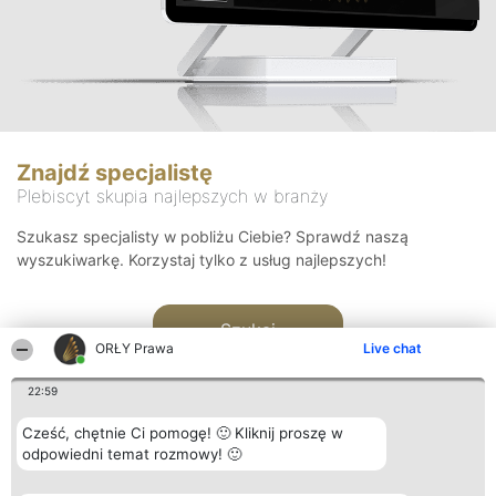
Znajdź specjalistę
Plebiscyt skupia najlepszych w branży
Szukasz specjalisty w pobliżu Ciebie? Sprawdź naszą
wyszukiwarkę. Korzystaj tylko z usług najlepszych!
Szukaj
ORŁY Prawa
Live chat
22:59
Cześć, chętnie Ci pomogę! 🙂 Kliknij proszę w
odpowiedni temat rozmowy! 🙂
Organizator plebiscytu
Plebiscyt
Kontakt