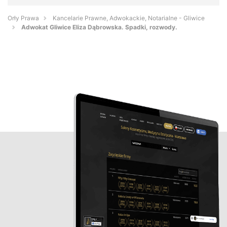
Orły Prawa
Kancelarie Prawne, Adwokackie, Notarialne - Gliwice
Adwokat Gliwice Eliza Dąbrowska. Spadki, rozwody.