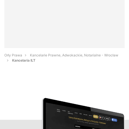
Orły Prawa
Kancelarie Prawne, Adwokackie, Notarialne - Wrocław
Kancelaria ILT