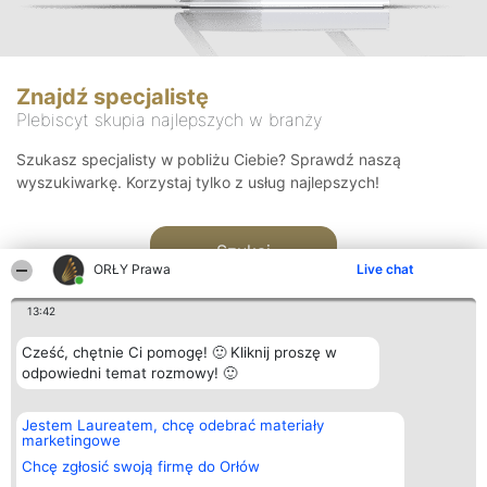
Znajdź specjalistę
Plebiscyt skupia najlepszych w branży
Szukasz specjalisty w pobliżu Ciebie? Sprawdź naszą
wyszukiwarkę. Korzystaj tylko z usług najlepszych!
Szukaj
ORŁY Prawa
Live chat
13:42
Cześć, chętnie Ci pomogę! 🙂 Kliknij proszę w
odpowiedni temat rozmowy! 🙂
Organizator plebiscytu
Plebiscyt
Kontakt
Jestem Laureatem, chcę odebrać materiały
Bright Side Solutions sp. z o.
Laureaci
Kontakt
marketingowe
o. sp. k.
Lista
ul. Ruska 22
wszystkich
Chcę zgłosić swoją firmę do Orłów
Wrocław 50-079
Laureatów