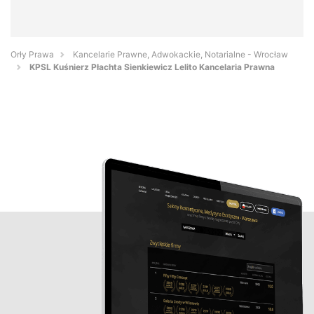
Orły Prawa
Kancelarie Prawne, Adwokackie, Notarialne - Wrocław
KPSL Kuśnierz Płachta Sienkiewicz Lelito Kancelaria Prawna