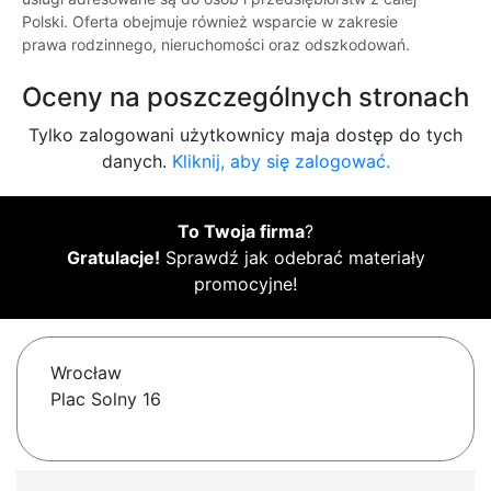
Polski. Oferta obejmuje również wsparcie w zakresie
prawa rodzinnego, nieruchomości oraz odszkodowań.
Oceny na poszczególnych stronach
Tylko zalogowani użytkownicy maja dostęp do tych
danych.
Kliknij, aby się zalogować.
To Twoja firma
?
Gratulacje!
Sprawdź jak odebrać materiały
promocyjne!
Wrocław
Plac Solny 16