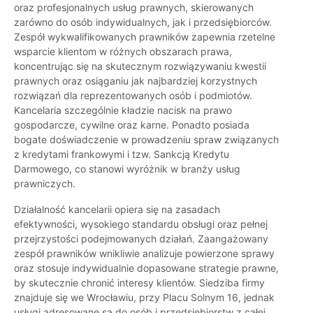
oraz profesjonalnych usług prawnych, skierowanych
zarówno do osób indywidualnych, jak i przedsiębiorców.
Zespół wykwalifikowanych prawników zapewnia rzetelne
wsparcie klientom w różnych obszarach prawa,
koncentrując się na skutecznym rozwiązywaniu kwestii
prawnych oraz osiąganiu jak najbardziej korzystnych
rozwiązań dla reprezentowanych osób i podmiotów.
Kancelaria szczególnie kładzie nacisk na prawo
gospodarcze, cywilne oraz karne. Ponadto posiada
bogate doświadczenie w prowadzeniu spraw związanych
z kredytami frankowymi i tzw. Sankcją Kredytu
Darmowego, co stanowi wyróżnik w branży usług
prawniczych.
Działalność kancelarii opiera się na zasadach
efektywności, wysokiego standardu obsługi oraz pełnej
przejrzystości podejmowanych działań. Zaangażowany
zespół prawników wnikliwie analizuje powierzone sprawy
oraz stosuje indywidualnie dopasowane strategie prawne,
by skutecznie chronić interesy klientów. Siedziba firmy
znajduje się we Wrocławiu, przy Placu Solnym 16, jednak
usługi adresowane są do osób i przedsiębiorstw z całej