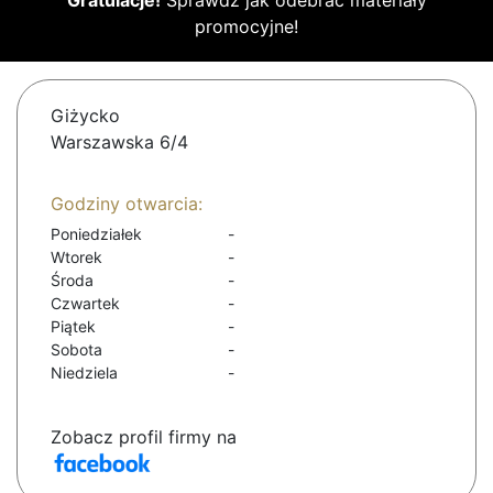
Gratulacje!
Sprawdź jak odebrać materiały
promocyjne!
Giżycko
Warszawska 6/4
Godziny otwarcia:
Poniedziałek
-
Wtorek
-
Środa
-
Czwartek
-
Piątek
-
Sobota
-
Niedziela
-
Zobacz profil firmy na