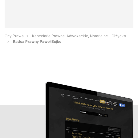
Orły Prawa
Kancelarie Prawne, Adwokackie, Notarialne - Giżycko
Radca Prawny Paweł Bujko