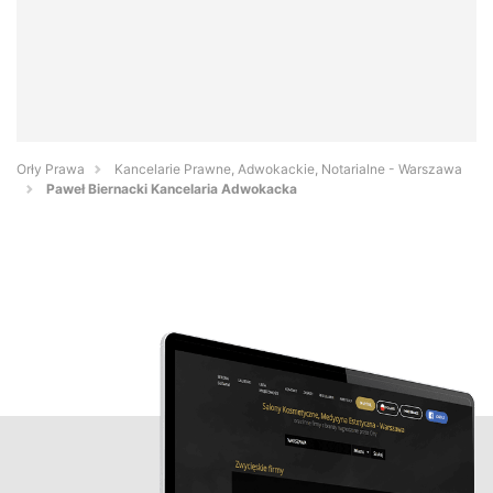
Orły Prawa
Kancelarie Prawne, Adwokackie, Notarialne - Warszawa
Paweł Biernacki Kancelaria Adwokacka