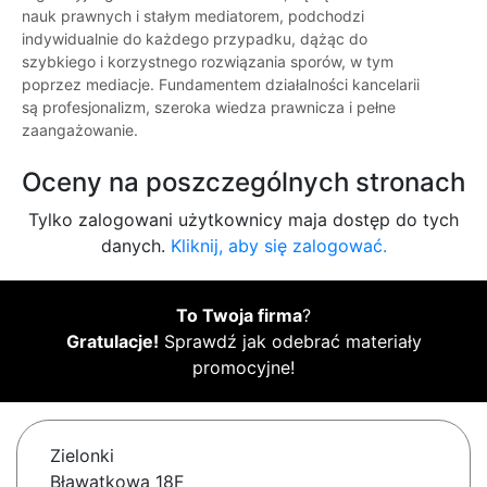
nauk prawnych i stałym mediatorem, podchodzi
indywidualnie do każdego przypadku, dążąc do
szybkiego i korzystnego rozwiązania sporów, w tym
poprzez mediacje. Fundamentem działalności kancelarii
są profesjonalizm, szeroka wiedza prawnicza i pełne
zaangażowanie.
Oceny na poszczególnych stronach
Tylko zalogowani użytkownicy maja dostęp do tych
danych.
Kliknij, aby się zalogować.
To Twoja firma
?
Gratulacje!
Sprawdź jak odebrać materiały
promocyjne!
Zielonki
Bławatkowa 18F