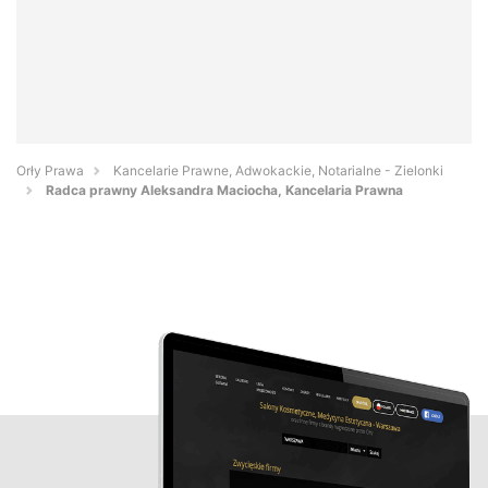
Orły Prawa
Kancelarie Prawne, Adwokackie, Notarialne - Zielonki
Radca prawny Aleksandra Maciocha, Kancelaria Prawna