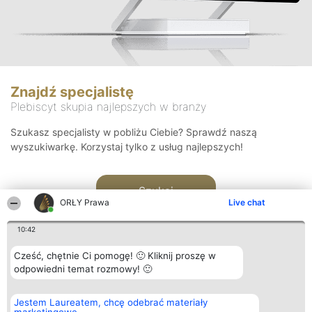
Znajdź specjalistę
Plebiscyt skupia najlepszych w branży
Szukasz specjalisty w pobliżu Ciebie? Sprawdź naszą
wyszukiwarkę. Korzystaj tylko z usług najlepszych!
Szukaj
ORŁY Prawa
Live chat
10:42
Cześć, chętnie Ci pomogę! 🙂 Kliknij proszę w
odpowiedni temat rozmowy! 🙂
Organizator plebiscytu
Plebiscyt
Kontakt
Jestem Laureatem, chcę odebrać materiały
Bright Side Solutions sp. z o.
Laureaci
Kontakt