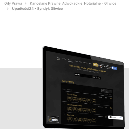
Orły Prawa
Kancelarie Prawne, Adwokackie, Notarialne - Gliwice
Upadłości24 - Syndyk Gliwice