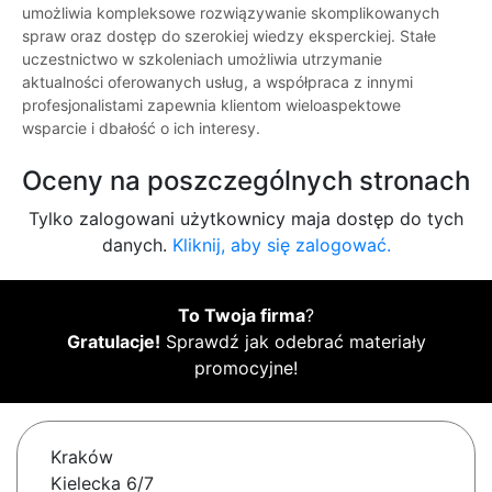
umożliwia kompleksowe rozwiązywanie skomplikowanych
spraw oraz dostęp do szerokiej wiedzy eksperckiej. Stałe
uczestnictwo w szkoleniach umożliwia utrzymanie
aktualności oferowanych usług, a współpraca z innymi
profesjonalistami zapewnia klientom wieloaspektowe
wsparcie i dbałość o ich interesy.
Oceny na poszczególnych stronach
Tylko zalogowani użytkownicy maja dostęp do tych
danych.
Kliknij, aby się zalogować.
To Twoja firma
?
Gratulacje!
Sprawdź jak odebrać materiały
promocyjne!
Kraków
Kielecka 6/7