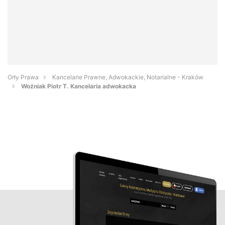
Orły Prawa
Kancelarie Prawne, Adwokackie, Notarialne - Kraków
Woźniak Piotr T. Kancelaria adwokacka