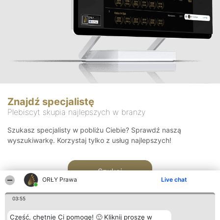
Znajdź specjalistę
Plebiscyt skupia najlepszych w branży
Szukasz specjalisty w pobliżu Ciebie? Sprawdź naszą
wyszukiwarkę. Korzystaj tylko z usług najlepszych!
Szukaj
ORŁY Prawa
Live chat
03:55
Cześć, chętnie Ci pomogę! 🙂 Kliknij proszę w