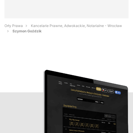
Orły Prawa
Kancelarie Prawne, Adwokackie, Notarialne - Wrocław
Szymon Goździk