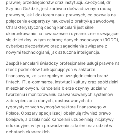
prawnej przedsiębiorstw oraz instytucji. Założyciel, dr
Szymon Goździk, jest zarówno doświadczonym radcą
prawnym, jak i doktorem nauk prawnych, co pozwala na
połączenie ekspertyzy naukowej z praktyką zawodową.
Charakterystyczną cechą kancelarii jest silne
ukierunkowanie na nowoczesne i dynamicznie rozwijające
się dziedziny, w tym ochronę danych osobowych (RODO),
cyberbezpieczeństwo oraz zagadnienia związane z
nowymi technologiami, jak sztuczna inteligencja.
Zespół kancelarii świadczy profesjonalne usługi prawne na
rzecz podmiotów funkcjonujących w sektorze
finansowym, ze szczególnym uwzględnieniem branż
fintech, IT, e-commerce, instytucji kultury oraz spółdzielni
mieszkaniowych. Kancelaria bierze czynny udział w
tworzeniu i monitorowaniu zaawansowanych systemów
zabezpieczania danych, dostosowanych do
rygorystycznych wymogów sektora finansowego w
Polsce. Obszary specjalizacji obejmują również prawo
kolejowe, a działalność kancelarii uzupełniają inicjatywy
edukacyjne, w tym prowadzenie szkoleń oraz udział w
debatach eksperckich.