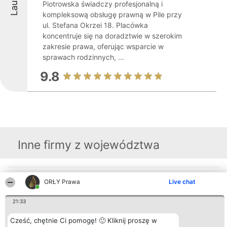
Piotrowska świadczy profesjonalną i
kompleksową obsługę prawną w Pile przy
ul. Stefana Okrzei 18. Placówka
koncentruje się na doradztwie w szerokim
zakresie prawa, oferując wsparcie w
sprawach rodzinnych, ...
9.8
Inne firmy z województwa
Organizator plebiscytu
Plebiscyt
Kontakt
ORŁY Prawa
Live chat
Bright Side Solutions sp. z o.
Laureaci
Kontakt
o. sp. k.
Lista
ul. Ruska 22
21:33
wszystkich
Wrocław 50-079
Laureatów
KRS 0000749100 | Regon
Zasady
Cześć, chętnie Ci pomogę! 🙂 Kliknij proszę w
381313360 | NIP 8943132676
Regulamin