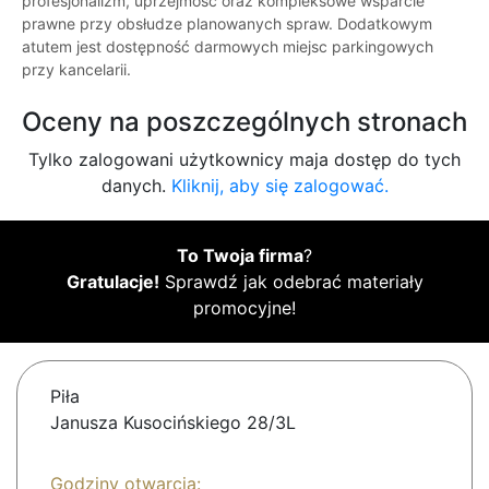
profesjonalizm, uprzejmość oraz kompleksowe wsparcie
prawne przy obsłudze planowanych spraw. Dodatkowym
atutem jest dostępność darmowych miejsc parkingowych
przy kancelarii.
Oceny na poszczególnych stronach
Tylko zalogowani użytkownicy maja dostęp do tych
danych.
Kliknij, aby się zalogować.
To Twoja firma
?
Gratulacje!
Sprawdź jak odebrać materiały
promocyjne!
Piła
Janusza Kusocińskiego 28/3L
Godziny otwarcia: