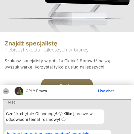
Znajdź specjalistę
Plebiscyt skupia najlepszych w branży
Szukasz specjalisty w pobliżu Ciebie? Sprawdź naszą
wyszukiwarkę. Korzystaj tylko z usług najlepszych!
Szukaj
ORŁY Prawa
Live chat
14:36
Cześć, chętnie Ci pomogę! 🙂 Kliknij proszę w
odpowiedni temat rozmowy! 🙂
Organizator plebiscytu
Plebiscyt
Kontakt
Jestem Laureatem, chcę odebrać materiały