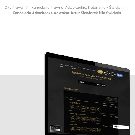
Orły Prawa
Kancelarie Prawne, Adwokackie, Notarialne - Świdwin
Kancelaria Adwokacka Adwokat Artur Siewiorek filia Świdwin